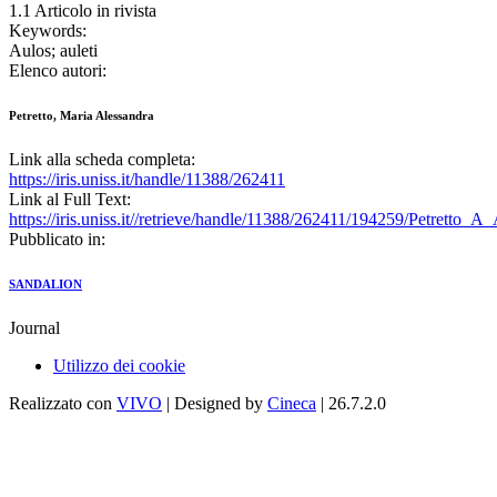
1.1 Articolo in rivista
Keywords:
Aulos; auleti
Elenco autori:
Petretto, Maria Alessandra
Link alla scheda completa:
https://iris.uniss.it/handle/11388/262411
Link al Full Text:
https://iris.uniss.it//retrieve/handle/11388/262411/194259/Petretto_
Pubblicato in:
SANDALION
Journal
Utilizzo dei cookie
Realizzato con
VIVO
| Designed by
Cineca
| 26.7.2.0