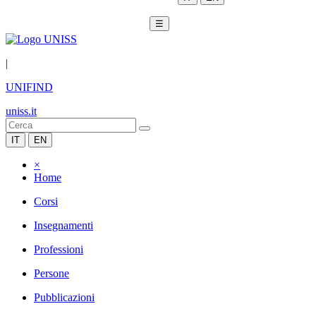
☰
|
UNIFIND
uniss.it
IT
EN
×
Home
Corsi
Insegnamenti
Professioni
Persone
Pubblicazioni