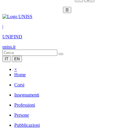
☰
|
UNIFIND
uniss.it
IT
EN
×
Home
Corsi
Insegnamenti
Professioni
Persone
Pubblicazioni