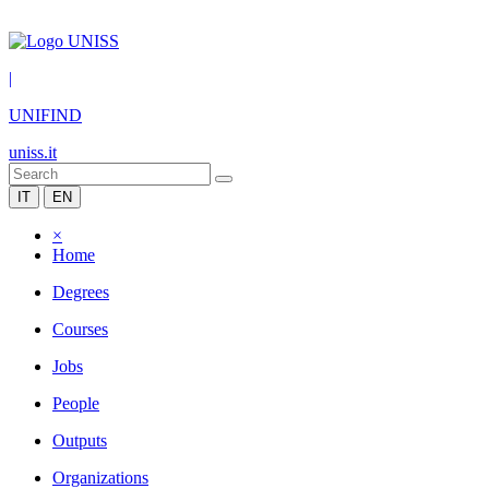
|
UNIFIND
uniss.it
IT
EN
×
Home
Degrees
Courses
Jobs
People
Outputs
Organizations