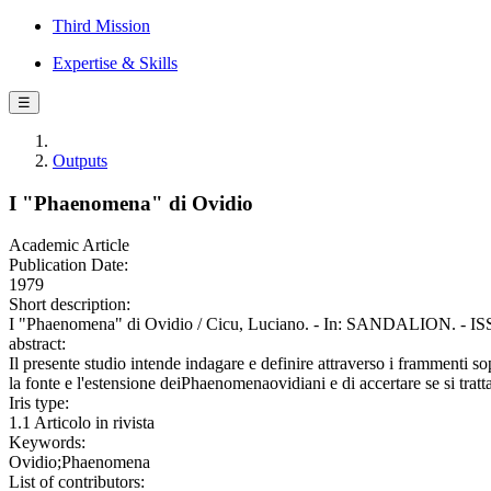
Third Mission
Expertise & Skills
☰
Outputs
I "Phaenomena" di Ovidio
Academic Article
Publication Date:
1979
Short description:
I "Phaenomena" di Ovidio / Cicu, Luciano. - In: SANDALION. - ISS
abstract:
Il presente studio intende indagare e definire attraverso i frammenti s
la fonte e l'estensione deiPhaenomenaovidiani e di accertare se si trat
Iris type:
1.1 Articolo in rivista
Keywords:
Ovidio;Phaenomena
List of contributors: