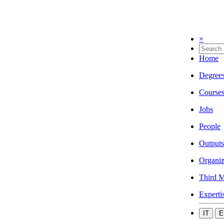
×
Home
Degree
Course
Jobs
People
Outputs
Organiz
Third M
Experti
IT
E