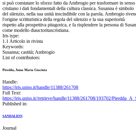
si può constatare lo sforzo fatto da Ambrogio per trasformare in senso
cristiano i dati fondamentali della cultura classica. Susanna è simbolo
del silenzio, nella sua unità inscindibile con la parola. Ambrogio riven
l'origine scritturistica della regola del silenzio e la sua superiorità
rispetto alla prospettiva pitagorica, e fa risplendere la persona di Susa
come modello diauctoritascristiana.
Iris type:
1.1 Articolo in rivista
Keywords:
Susanna; castità; Ambrogio
List of contributors:
Piredda, Anna Maria Giacinta
Handle:
https://iris.uniss.it/handle/11388/261708
Full Text:
https://iris.uniss.it//retrieve/handle/11388/261708/193702/Piredda_A
Published in:
SANDALION
Journal