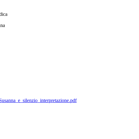
dica
nna
_Susanna_e_silenzio_interpretazione.pdf