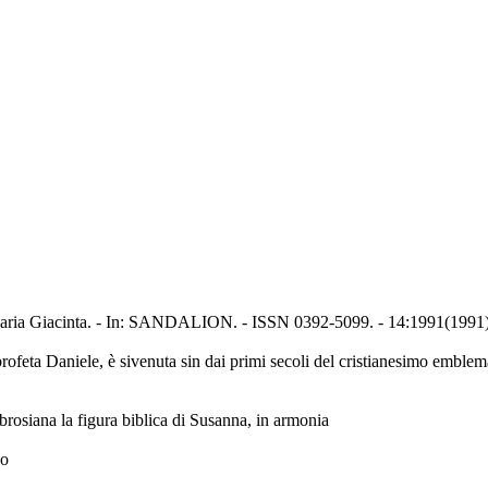
na Maria Giacinta. - In: SANDALION. - ISSN 0392-5099. - 14:1991(1991)
ofeta Daniele, è sivenuta sin dai primi secoli del cristianesimo emblema
brosiana la figura biblica di Susanna, in armonia
no