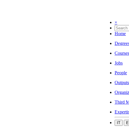
×
Home
Degree
Course
Jobs
People
Outputs
Organiz
Third M
Experti
IT
E