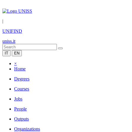
|
UNIFIND
uniss.it
IT
EN
×
Home
Degrees
Courses
Jobs
People
Outputs
Organizations