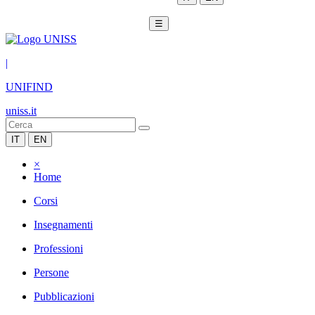
☰
|
UNIFIND
uniss.it
IT
EN
×
Home
Corsi
Insegnamenti
Professioni
Persone
Pubblicazioni