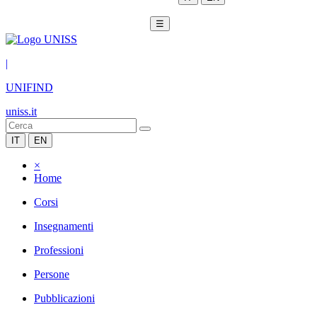
☰
|
UNIFIND
uniss.it
IT
EN
×
Home
Corsi
Insegnamenti
Professioni
Persone
Pubblicazioni