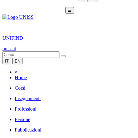
☰
|
UNIFIND
uniss.it
IT
EN
×
Home
Corsi
Insegnamenti
Professioni
Persone
Pubblicazioni