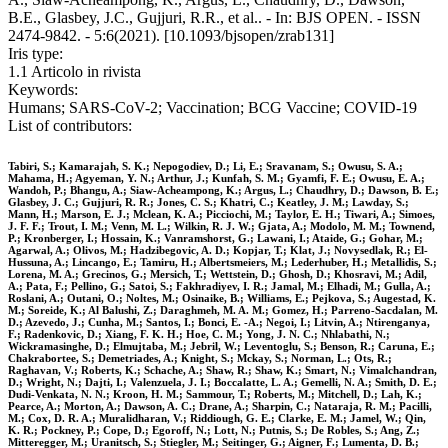
B.E., Glasbey, J.C., Gujjuri, R.R., et al.. - In: BJS OPEN. - ISSN
2474-9842. - 5:6(2021). [10.1093/bjsopen/zrab131]
Iris type:
1.1 Articolo in rivista
Keywords:
Humans; SARS-CoV-2; Vaccination; BCG Vaccine; COVID-19
List of contributors:
Tabiri, S.; Kamarajah, S. K.; Nepogodiev, D.; Li, E.; Sravanam, S.; Owusu, S. A.;
Mahama, H.; Agyeman, Y. N.; Arthur, J.; Kunfah, S. M.; Gyamfi, F. E.; Owusu, E. A.;
Wandoh, P.; Bhangu, A.; Siaw-Acheampong, K.; Argus, L.; Chaudhry, D.; Dawson, B. E.;
Glasbey, J. C.; Gujjuri, R. R.; Jones, C. S.; Khatri, C.; Keatley, J. M.; Lawday, S.;
Mann, H.; Marson, E. J.; Mclean, K. A.; Picciochi, M.; Taylor, E. H.; Tiwari, A.; Simoes,
J. F. F.; Trout, I. M.; Venn, M. L.; Wilkin, R. J. W.; Gjata, A.; Modolo, M. M.; Townend,
P.; Kronberger, I.; Hossain, K.; Vanramshorst, G.; Lawani, I.; Ataide, G.; Gohar, M.;
Agarwal, A.; Olivos, M.; Hadzibegovic, A. D.; Kopjar, T.; Klat, J.; Novysedlak, R.; El-
Hussuna, A.; Lincango, E.; Tamiru, H.; Albertsmeiers, M.; Lederhuber, H.; Metallidis, S.;
Lorena, M. A.; Grecinos, G.; Mersich, T.; Wettstein, D.; Ghosh, D.; Khosravi, M.; Adil,
A.; Pata, F.; Pellino, G.; Satoi, S.; Fakhradiyev, I. R.; Jamal, M.; Elhadi, M.; Gulla, A.;
Roslani, A.; Outani, O.; Noltes, M.; Osinaike, B.; Williams, E.; Pejkova, S.; Augestad, K.
M.; Soreide, K.; Al Balushi, Z.; Daraghmeh, M. A. M.; Gomez, H.; Parreno-Sacdalan, M.
D.; Azevedo, J.; Cunha, M.; Santos, I.; Bonci, E. -A.; Negoi, I.; Litvin, A.; Ntirenganya,
F.; Radenkovic, D.; Xiang, F. K. H.; Hoe, C. M.; Yong, J. N. C.; Nhlabathi, N.;
Wickramasinghe, D.; Elmujtaba, M.; Jebril, W.; Leventoglu, S.; Benson, R.; Caruna, E.;
Chakrabortee, S.; Demetriades, A.; Knight, S.; Mckay, S.; Norman, L.; Ots, R.;
Raghavan, V.; Roberts, K.; Schache, A.; Shaw, R.; Shaw, K.; Smart, N.; Vimalchandran,
D.; Wright, N.; Dajti, I.; Valenzuela, J. I.; Boccalatte, L. A.; Gemelli, N. A.; Smith, D. E.;
Dudi-Venkata, N. N.; Kroon, H. M.; Sammour, T.; Roberts, M.; Mitchell, D.; Lah, K.;
Pearce, A.; Morton, A.; Dawson, A. C.; Drane, A.; Sharpin, C.; Nataraja, R. M.; Pacilli,
M.; Cox, D. R. A.; Muralidharan, V.; Riddiough, G. E.; Clarke, E. M.; Jamel, W.; Qin,
K. R.; Pockney, P.; Cope, D.; Egoroff, N.; Lott, N.; Putnis, S.; De Robles, S.; Ang, Z.;
Mitteregger, M.; Uranitsch, S.; Stiegler, M.; Seitinger, G.; Aigner, F.; Lumenta, D. B.;