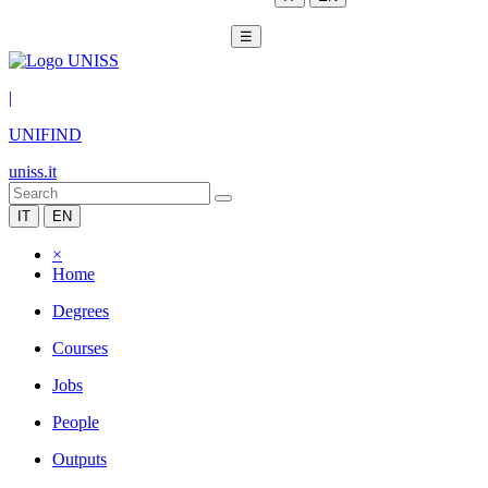
☰
|
UNIFIND
uniss.it
IT
EN
×
Home
Degrees
Courses
Jobs
People
Outputs