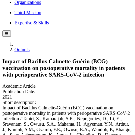
Organizations
Third Mission
Expertise & Skills
☰
Outputs
Impact of Bacillus Calmette-Guérin (BCG)
vaccination on postoperative mortality in patients
with perioperative SARS-CoV-2 infection
Academic Article
Publication Date:
2021
Short description:
Impact of Bacillus Calmette-Guérin (BCG) vaccination on
postoperative mortality in patients with perioperative SARS-CoV-2
infection / Tabiri, S., Kamarajah, S.K., Nepogodiev, D., Li, E.,
Sravanam, S., Owusu, S.A., Mahama, H., Agyeman, Y.N., Arthur,
J., Kunfah, S.M., Gyamfi, F.E., Owusu, E.A., Wandoh, P., Bhangu,
A., Siaw-Acheampong, K., Argus, L., Chaudhry, D., Dawson,