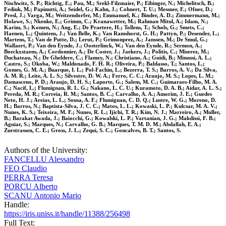
Nischwitz, S. P.; Richtig, E.; Pau, M.; Srekl-Filzmaier, P.; Eibinger, N.; Michelitsch, B.;
Fediuk, M.; Papinutti, A.; Seidel, G.; Kahn, J.; Cohnert, T. U.; Messner, F.; Ofner, D.;
Presl, J.; Varga, M.; Weitzendorfer, M.; Emmanuel, K.; Binder, A. D.; Zimmermann, M.;
Holawe, S.; Nkenke, E.; Grimm, C.; Kranawetter, M.; Rahman Mitul, A.; Islam, N.;
Karim, S.; Komen, N.; Ang, E.; De Praetere, H.; Tollens, T.; Schols, G.; Smets, C.;
Haenen, L.; Quintens, J.; Van Belle, K.; Van Ramshorst, G. H.; Pattyn, P.; Desender, L.;
Martens, T.; Van de Putte, D.; Lerut, P.; Grimonprez, A.; Janssen, M.; De Smul, G.;
Wallaert, P.; Van den Eynde, J.; Oosterlinck, W.; Van den Eynde, R.; Sermon, A.;
Boeckxstaens, A.; Cordonnier, A.; De Coster, J.; Jaekers, J.; Politis, C.; Miserez, M.;
Duchateau, N.; De Gheldere, C.; Flamey, N.; Christiano, A.; Guidi, B.; Minussi, A. L.;
Castro, S.; Okoba, W.; Maldonado, F. H. R.; Oliveira, P.; Baldasso, T.; Santos, L.;
Gomes, G. M. A.; Buarque, I. L.; Pol-Fachin, L.; Bezerra, T. S.; Barros, A. V.; Da Silva,
A. M. R.; Leite, A. L. S.; Silvestre, D. W. A.; Ferro, C. C.; Araujo, M. S.; Lopes, L. M.;
Damasceno, P. D.; Araujo, D. H. S.; Laporte, G.; Salem, M. C.; Guimaraes-Filho, M. A.
C.; Nacif, L.; Flumignan, R. L. G.; Nakano, L. C. U.; Kuramoto, D. A. B.; Aidar, A. L. S.;
Pereda, M. R.; Correia, R. M.; Santos, B. C.; Carvalho, A. A.; Amorim, J. E.; Guedes
Neto, H. J.; Areias, L. L.; Sousa, A. F.; Flumignan, C. D. Q.; Lustre, W. G.; Moreno, D.
H.; Barros, N.; Baptista-Silva, J. C. C.; Matos, L. L.; Kowaski, L. P.; Kulcsar, M. A. V.;
Nunes, K. S.; Teixeira, M. F.; Nunes, R. L.; Ijichi, T. R.; Kim, N. J.; Marreiro, A.; Muller,
B.; Barakat Awada, J.; Baiocchi, G.; Kowalski, L. P.; Vartanian, J. G.; Makdissi, F. B.;
Aguiar, S.; Marques, N.; Carvalho, G. B.; Marques, T. M. D. M.; Abdallah, E. A.;
Zurstrassen, C. E.; Gross, J. L.; Zequi, S. C.; Goncalves, B. T.; Santos, S.
Authors of the University:
FANCELLU Alessandro
FEO Claudio
PERRA Teresa
PORCU Alberto
SCANU Antonio Mario
Handle:
https://iris.uniss.it/handle/11388/256498
Full Text: