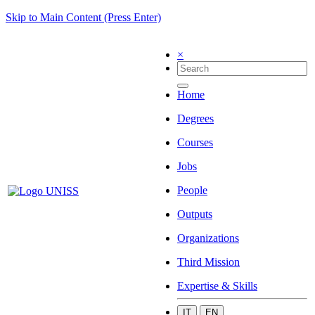
Skip to Main Content (Press Enter)
×
Home
Degrees
Courses
Jobs
People
Outputs
Organizations
Third Mission
Expertise & Skills
IT
EN