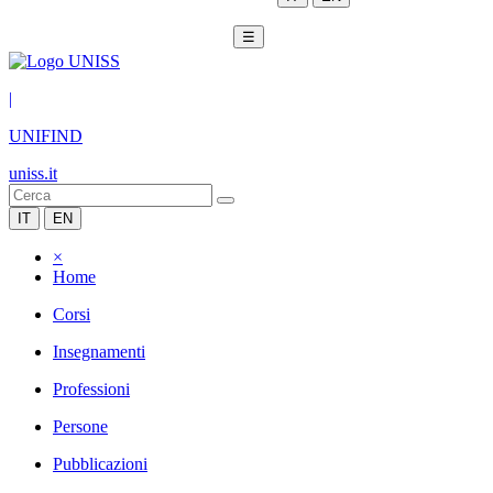
☰
|
UNIFIND
uniss.it
IT
EN
×
Home
Corsi
Insegnamenti
Professioni
Persone
Pubblicazioni