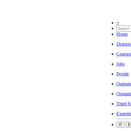
×
Home
Degree
Course
Jobs
People
Outputs
Organiz
Third M
Experti
IT
E