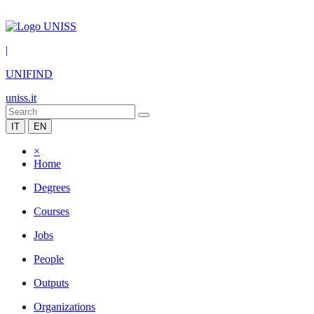
|
UNIFIND
uniss.it
IT
EN
×
Home
Degrees
Courses
Jobs
People
Outputs
Organizations