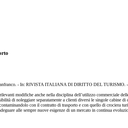
orto
elli, Gianfranco. - In: RIVISTA ITALIANA DI DIRITTO DEL TURISMO. 
rilevanti modifiche anche nella disciplina dell’utilizzo commerciale delle
ibilità di noleggiare separatamente a clienti diversi le singole cabine di 
 contaminandolo con il contratto di trasporto e con quello di crociera tu
da adeguare alle sempre nuove esigenze di un mercato in continua evoluzi