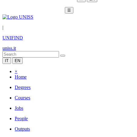
☰
|
UNIFIND
uniss.it
IT
EN
×
Home
Degrees
Courses
Jobs
People
Outputs