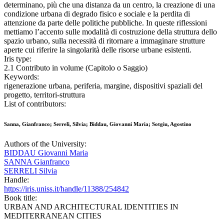
determinano, più che una distanza da un centro, la creazione di una
condizione urbana di degrado fisico e sociale e la perdita di
attenzione da parte delle politiche pubbliche. In queste riflessioni
mettiamo l’accento sulle modalità di costruzione della struttura dello
spazio urbano, sulla necessità di ritornare a immaginare strutture
aperte cui riferire la singolarità delle risorse urbane esistenti.
Iris type:
2.1 Contributo in volume (Capitolo o Saggio)
Keywords:
rigenerazione urbana, periferia, margine, dispositivi spaziali del
progetto, territori-struttura
List of contributors:
Sanna, Gianfranco; Serreli, Silvia; Biddau, Giovanni Maria; Sotgiu, Agostino
Authors of the University:
BIDDAU Giovanni Maria
SANNA Gianfranco
SERRELI Silvia
Handle:
https://iris.uniss.it/handle/11388/254842
Book title:
URBAN AND ARCHITECTURAL IDENTITIES IN
MEDITERRANEAN CITIES