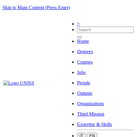
Skip to Main Content (Press Enter)
×
Home
Degrees
Courses
Jobs
People
Outputs
Organizations
Third Mission
Expertise & Skills
IT
EN