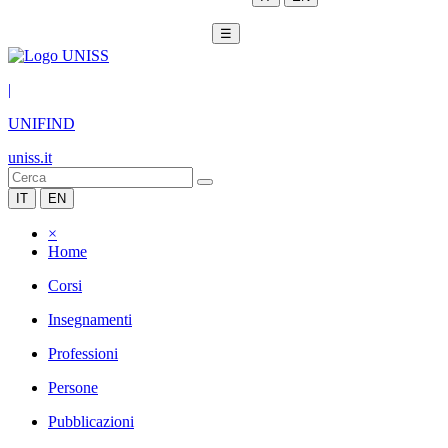
☰
|
UNIFIND
uniss.it
IT
EN
×
Home
Corsi
Insegnamenti
Professioni
Persone
Pubblicazioni