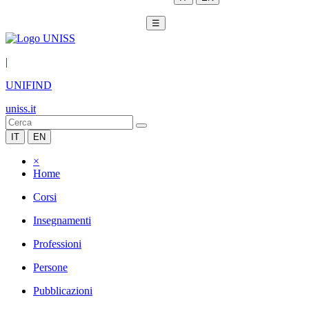
☰
|
UNIFIND
uniss.it
IT
EN
×
Home
Corsi
Insegnamenti
Professioni
Persone
Pubblicazioni