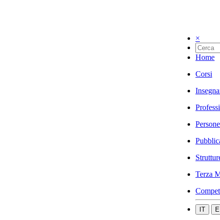
×
Home
Corsi
Insegna
Profess
Persone
Pubblic
Struttur
Terza M
Compet
IT
E