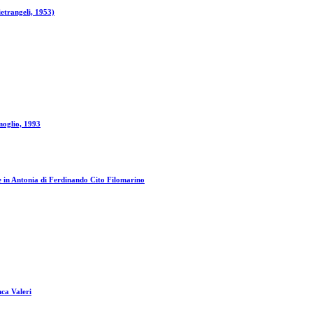
ietrangeli, 1953)
moglio, 1993
le in Antonia di Ferdinando Cito Filomarino
nca Valeri