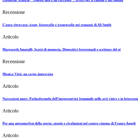
Leonardo Sciascia, "Questo non è un racconto". Scritti per il cinema e sul cinema
Recensione
L’aura ritrovata: icone, fotografie e iconografie nei romanzi di Ali Smith
Articolo
Margareth Amatulli, Scatti di memoria. Dispositivi fototestuali e scritture del sé
Recensione
Monica Vitti: un corpo imprevisto
Articolo
Narrazioni mute: Pathosformeln dell’inespressività femminile nelle arti visive e in letteratu
Articolo
Per una metamorfosi della storia: utopie e rivoluzioni nel contro-cinema di Franco Angeli
Articolo