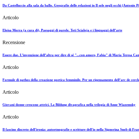
Da Castelluccio alla sala da ballo. Geografie delle relazioni in Il sole negli occhi (Antonio P
Articolo
Eloisa Morra (a cura di), Paesaggi di parole. Toti Scialoja e i linguaggi dell’arte
Recensione
Essere due. L’invenzione dell’altra per dire di sé "...con amore, Fabia" di Maria Teresa Ca
Articolo
Formule di pathos della creazione poetica femminile. Per un ripensamento dell’arc de cerc
Articolo
Giovani donne crescono attrici. La Bildung divagrafica nella trilogia di Anne Wiazemsky
Articolo
Il fascino discreto dell'ironia: autoetnografie e scritture dell'io nella Signorina Snob di Fra