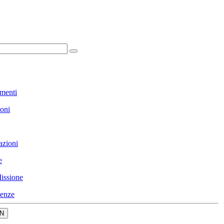
menti
ioni
azioni
e
issione
enze
N