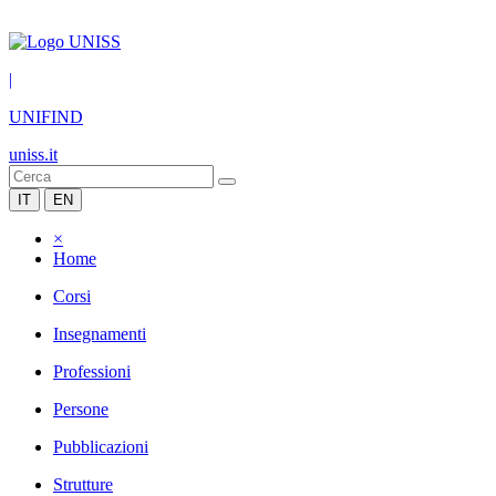
|
UNIFIND
uniss.it
IT
EN
×
Home
Corsi
Insegnamenti
Professioni
Persone
Pubblicazioni
Strutture