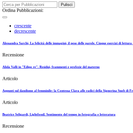
Pulisci
Ordina Pubblicazioni:
crescente
decrescente
Alessandra Sarchi, La felicità delle immagini, il peso delle parole. Cinque esercizi di lettur
Recensione
Alida Valli in "Edipo re". Residui, frammenti e profezie del materno
Articolo
Appunti sul dandismo al femminile: la Contessa Clara alle radici della Signorina Snob di F
Articolo
Beatrice Seligardi, Lightfossil. Sentimento del tempo in fotografia e letteratura
Recensione