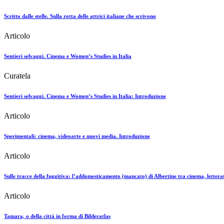
Scritto dalle stelle. Sulla rotta delle attrici italiane che scrivono
Articolo
Sentieri selvaggi. Cinema e Women’s Studies in Italia
Curatela
Sentieri selvaggi. Cinema e Women’s Studies in Italia: Introduzione
Articolo
Sperimentali: cinema, videoarte e nuovi media. Introduzione
Articolo
Sulle tracce della fuggitiva: l’addomesticamento (mancato) di Albertine tra cinema, lettera
Articolo
Tamara, o della città in forma di Bilderatlas