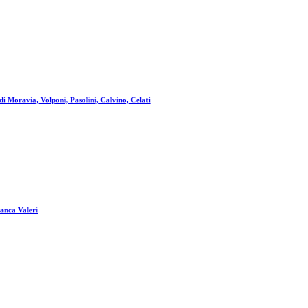
a di Moravia, Volponi, Pasolini, Calvino, Celati
ranca Valeri