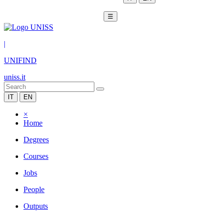
☰
|
UNIFIND
uniss.it
IT
EN
×
Home
Degrees
Courses
Jobs
People
Outputs