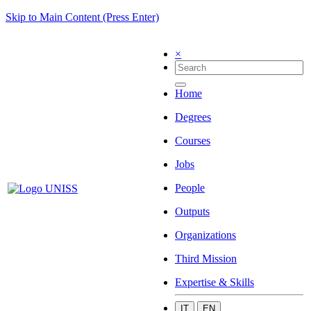
Skip to Main Content (Press Enter)
×
Home
Degrees
Courses
Jobs
People
Outputs
Organizations
Third Mission
Expertise & Skills
IT
EN