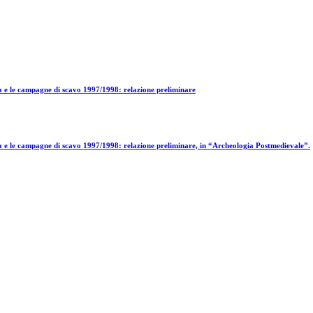
ca e le campagne di scavo 1997/1998: relazione preliminare
ca e le campagne di scavo 1997/1998: relazione preliminare, in “Archeologia Postmedievale”.