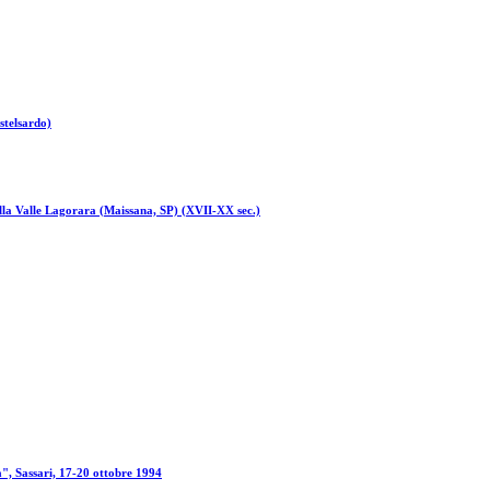
stelsardo)
nella Valle Lagorara (Maissana, SP) (XVII-XX sec.)
a", Sassari, 17-20 ottobre 1994