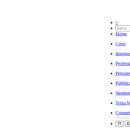
×
Home
Corsi
Insegna
Profess
Persone
Pubblic
Struttur
Terza M
Compet
IT
E