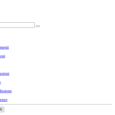
menti
ioni
azioni
e
issione
enze
N