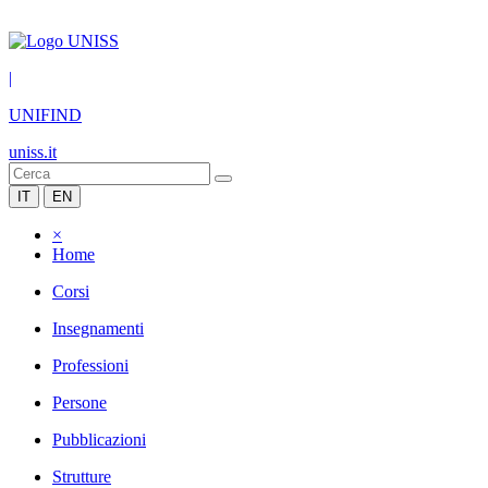
|
UNIFIND
uniss.it
IT
EN
×
Home
Corsi
Insegnamenti
Professioni
Persone
Pubblicazioni
Strutture