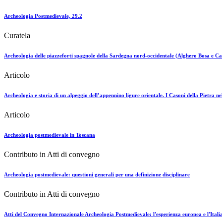
Archeologia Postmedievale, 29.2
Curatela
Archeologia delle piazzeforti spagnole della Sardegna nord-occidentale (Alghero Bosa e Ca
Articolo
Archeologia e storia di un alpeggio dell’appennino ligure orientale. I Casoni della Pietra 
Articolo
Archeologia postmedievale in Toscana
Contributo in Atti di convegno
Archeologia postmedievale: questioni generali per una definizione disciplinare
Contributo in Atti di convegno
Atti del Convegno Internazionale Archeologia Postmedievale: l'esperienza europea e l'Itali