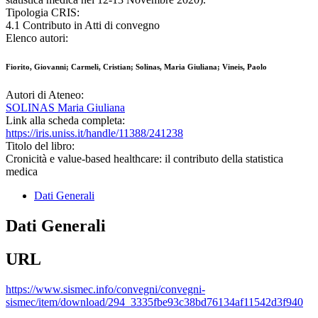
Tipologia CRIS:
4.1 Contributo in Atti di convegno
Elenco autori:
Fiorito, Giovanni; Carmeli, Cristian; Solinas, Maria Giuliana; Vineis, Paolo
Autori di Ateneo:
SOLINAS Maria Giuliana
Link alla scheda completa:
https://iris.uniss.it/handle/11388/241238
Titolo del libro:
Cronicità e value-based healthcare: il contributo della statistica
medica
Dati Generali
Dati Generali
URL
https://www.sismec.info/convegni/convegni-
sismec/item/download/294_3335fbe93c38bd76134af11542d3f940