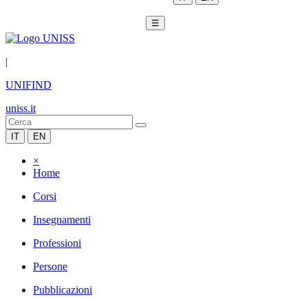
☰
|
UNIFIND
uniss.it
IT
EN
×
Home
Corsi
Insegnamenti
Professioni
Persone
Pubblicazioni