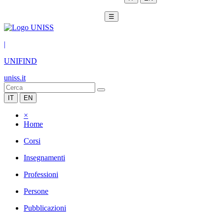
☰
|
UNIFIND
uniss.it
IT
EN
×
Home
Corsi
Insegnamenti
Professioni
Persone
Pubblicazioni