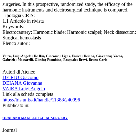
surgeries. In this prospective, randomized study, the efficacy of the
harmonic instruments and electrosurgical technique is compared.
Tipologia CRIS:
1.1 Articolo in rivista
Keywords:
Electrocautery; Harmonic blade; Harmonic scalpel; Neck dissection;
Surgical hemostasis
Elenco autori:
Vaira, Luigi Angelo; De Riu, Giacomo; Ligas, Enrica; Deiana, Giovanna; Vacca,
Gabriele; Massarelli, Olindo; Piombino, Pasquale; Brevi, Bruno Carlo
Autori di Ateneo:
DE RIU Giacomo
DEIANA Giovanna
VAIRA Luigi Angelo
Link alla scheda completa:
https://iris.uniss.it/handle/11388/240996
Pubblicato in:
ORAL AND MAXILLOFACIAL SURGERY
Journal