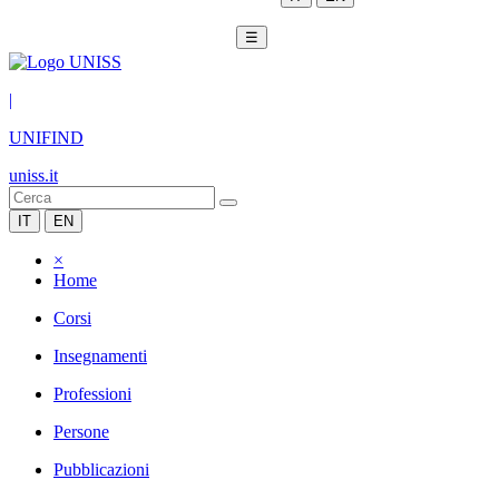
☰
|
UNIFIND
uniss.it
IT
EN
×
Home
Corsi
Insegnamenti
Professioni
Persone
Pubblicazioni