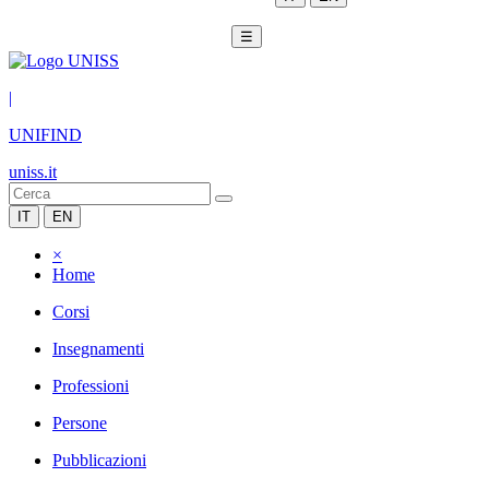
☰
|
UNIFIND
uniss.it
IT
EN
×
Home
Corsi
Insegnamenti
Professioni
Persone
Pubblicazioni