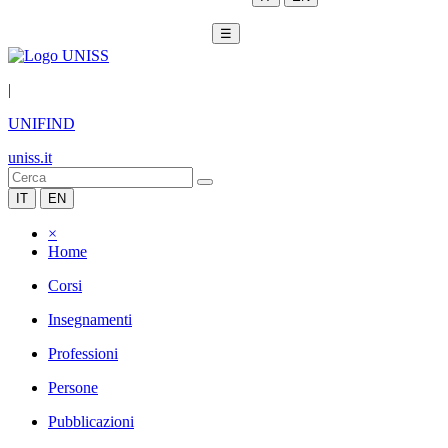
☰
|
UNIFIND
uniss.it
IT
EN
×
Home
Corsi
Insegnamenti
Professioni
Persone
Pubblicazioni