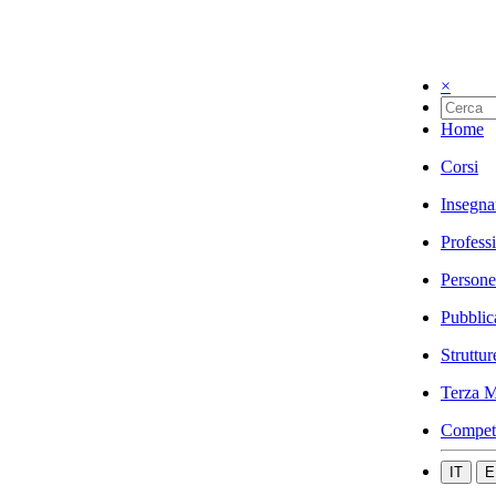
×
Home
Corsi
Insegna
Profess
Persone
Pubblic
Struttur
Terza M
Compet
IT
E