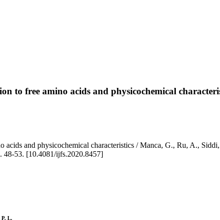
ion to free amino acids and physicochemical characteris
no acids and physicochemical characteristics / Manca, G., Ru, A., Sidd
8-53. [10.4081/ijfs.2020.8457]
 P. L.