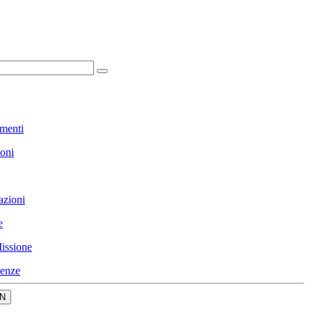
menti
ioni
azioni
e
issione
enze
N