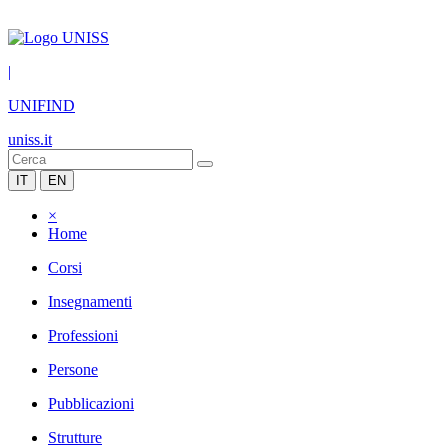
|
UNIFIND
uniss.it
IT
EN
×
Home
Corsi
Insegnamenti
Professioni
Persone
Pubblicazioni
Strutture