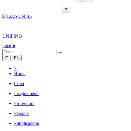
☰
|
UNIFIND
uniss.it
IT
EN
×
Home
Corsi
Insegnamenti
Professioni
Persone
Pubblicazioni