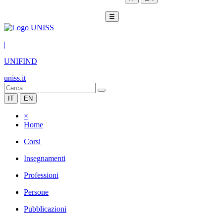
☰
|
UNIFIND
uniss.it
IT
EN
×
Home
Corsi
Insegnamenti
Professioni
Persone
Pubblicazioni