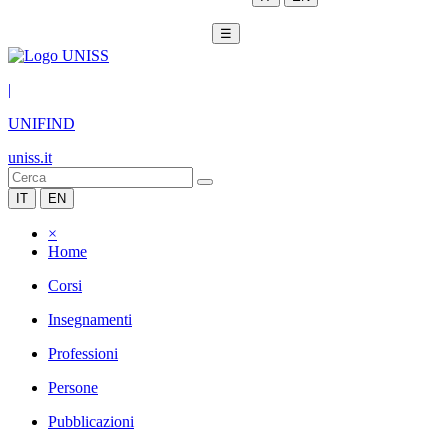
☰
|
UNIFIND
uniss.it
IT
EN
×
Home
Corsi
Insegnamenti
Professioni
Persone
Pubblicazioni