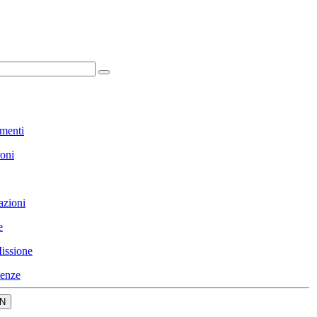
menti
ioni
azioni
e
issione
enze
N