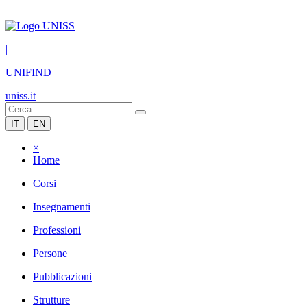
|
UNIFIND
uniss.it
IT
EN
×
Home
Corsi
Insegnamenti
Professioni
Persone
Pubblicazioni
Strutture