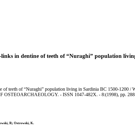
ss-links in dentine of teeth of “Nuraghi” population liv
tine of teeth of “Nuraghi” population living in Sardinia BC 1500-1200 /
OF OSTEOARCHAEOLOGY. - ISSN 1047-482X. - 8:(1998), pp. 288
owski, R; Ostrowski, K.