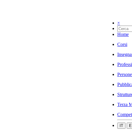
×
Home
Corsi
Insegna
Profess
Persone
Pubblic
Struttur
Terza M
Compet
IT
E