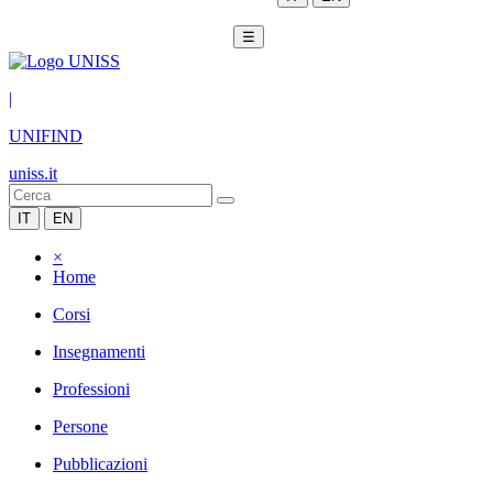
☰
|
UNIFIND
uniss.it
IT
EN
×
Home
Corsi
Insegnamenti
Professioni
Persone
Pubblicazioni