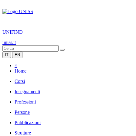
|
UNIFIND
uniss.it
IT
EN
×
Home
Corsi
Insegnamenti
Professioni
Persone
Pubblicazioni
Strutture