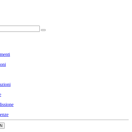
menti
ioni
azioni
e
issione
enze
N