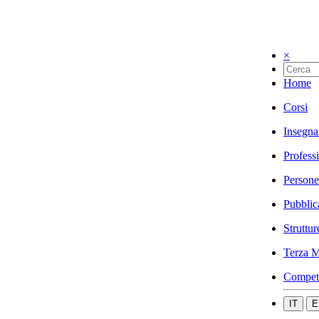
×
Home
Corsi
Insegna
Profess
Persone
Pubblic
Struttur
Terza M
Compet
IT
E