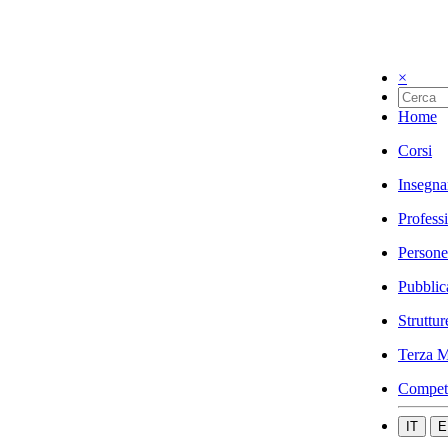
×
Home
Corsi
Insegna
Profess
Persone
Pubblic
Struttur
Terza M
Compet
IT
E