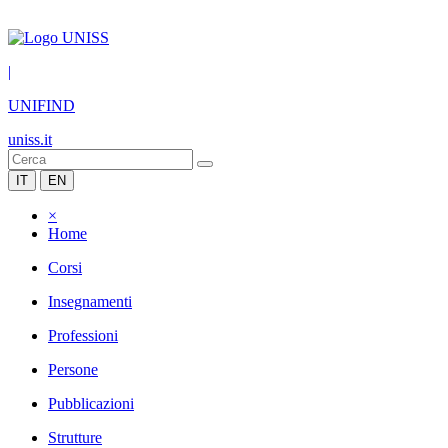
|
UNIFIND
uniss.it
IT
EN
×
Home
Corsi
Insegnamenti
Professioni
Persone
Pubblicazioni
Strutture