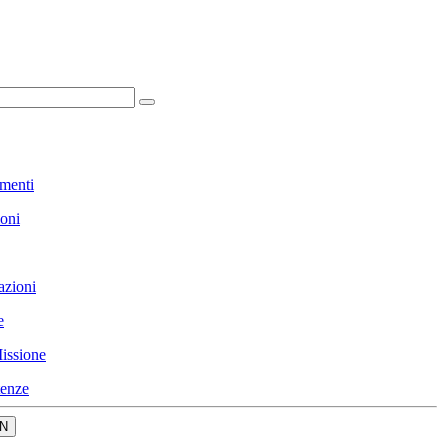
menti
ioni
azioni
e
issione
enze
N