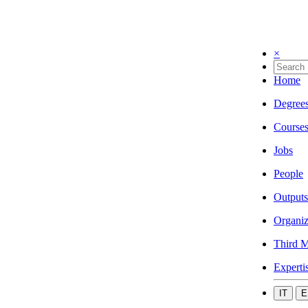
×
Home
Degree
Course
Jobs
People
Outputs
Organiz
Third M
Experti
IT
E