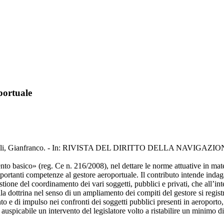
portuale
/ Benelli, Gianfranco. - In: RIVISTA DEL DIRITTO DELLA NAVIGAZIONE
to basico» (reg. Ce n. 216/2008), nel dettare le norme attuative in materi
e importanti competenze al gestore aeroportuale. Il contributo intende inda
tione del coordinamento dei vari soggetti, pubblici e privati, che all’int
ella dottrina nel senso di un ampliamento dei compiti del gestore si regist
o e di impulso nei confronti dei soggetti pubblici presenti in aeroporto
e auspicabile un intervento del legislatore volto a ristabilire un minimo 