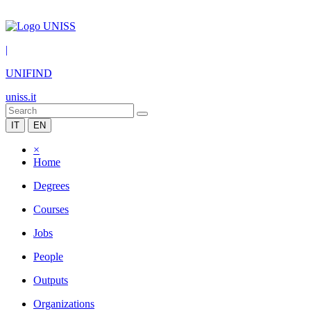
|
UNIFIND
uniss.it
IT
EN
×
Home
Degrees
Courses
Jobs
People
Outputs
Organizations