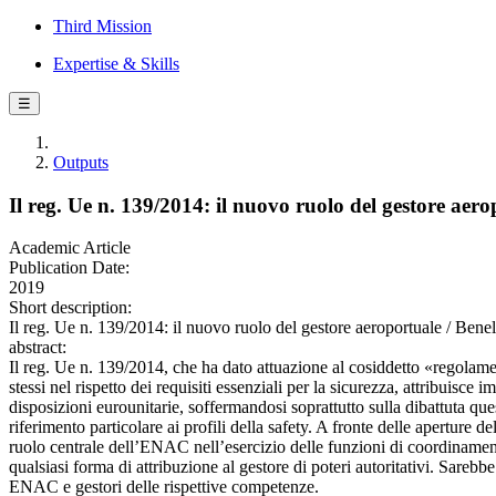
Third Mission
Expertise & Skills
☰
Outputs
Il reg. Ue n. 139/2014: il nuovo ruolo del gestore aero
Academic Article
Publication Date:
2019
Short description:
Il reg. Ue n. 139/2014: il nuovo ruolo del gestore aeroportuale 
abstract:
Il reg. Ue n. 139/2014, che ha dato attuazione al cosiddetto «regolamen
stessi nel rispetto dei requisiti essenziali per la sicurezza, attribuisc
disposizioni eurounitarie, soffermandosi soprattutto sulla dibattuta ques
riferimento particolare ai profili della safety. A fronte delle aperture d
ruolo centrale dell’ENAC nell’esercizio delle funzioni di coordinament
qualsiasi forma di attribuzione al gestore di poteri autoritativi. Sarebb
ENAC e gestori delle rispettive competenze.