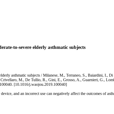
erate-to-severe elderly asthmatic subjects
lderly asthmatic subjects / Milanese, M., Terraneo, S., Baiardini, I., Di
., Crivellaro, M., De Tullio, R., Gini, E., Grosso, A., Guarnieri, G.,
0040. [10.1016/j.waojou.2019.100040]
r device, and an incorrect use can negatively affect the outcomes of asthm