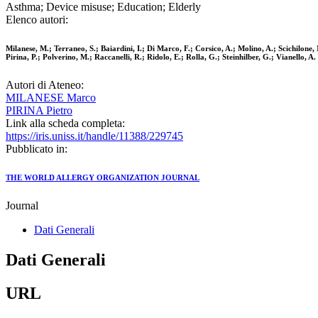
Asthma; Device misuse; Education; Elderly
Elenco autori:
Milanese, M.; Terraneo, S.; Baiardini, I.; Di Marco, F.; Corsico, A.; Molino, A.; Scichilone, 
Pirina, P.; Polverino, M.; Raccanelli, R.; Ridolo, E.; Rolla, G.; Steinhilber, G.; Vianello, A.
Autori di Ateneo:
MILANESE Marco
PIRINA Pietro
Link alla scheda completa:
https://iris.uniss.it/handle/11388/229745
Pubblicato in:
THE WORLD ALLERGY ORGANIZATION JOURNAL
Journal
Dati Generali
Dati Generali
URL