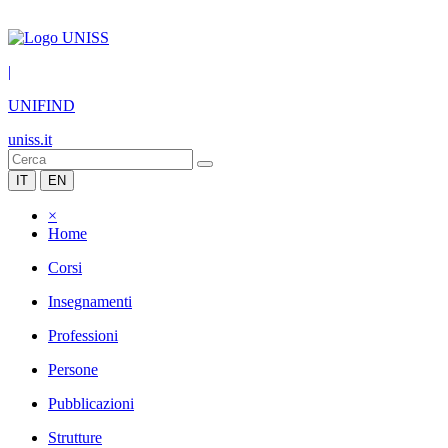
|
UNIFIND
uniss.it
IT
EN
×
Home
Corsi
Insegnamenti
Professioni
Persone
Pubblicazioni
Strutture