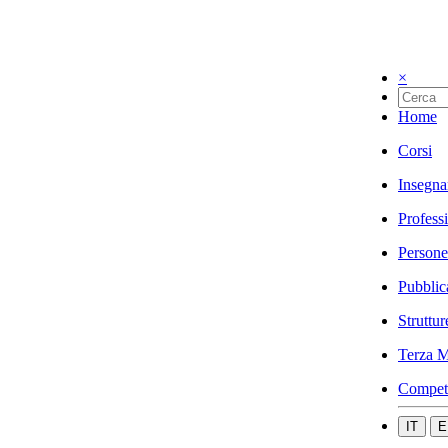
×
Home
Corsi
Insegna
Profess
Persone
Pubblic
Struttur
Terza M
Compet
IT
E