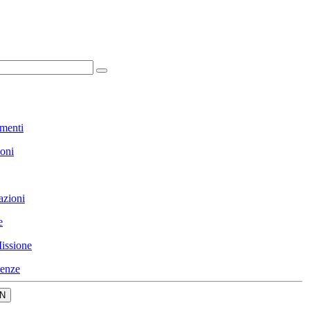
menti
ioni
azioni
e
issione
enze
N