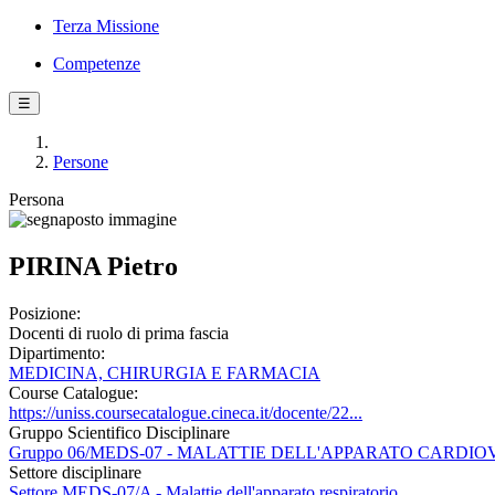
Terza Missione
Competenze
☰
Persone
Persona
PIRINA Pietro
Posizione:
Docenti di ruolo di prima fascia
Dipartimento:
MEDICINA, CHIRURGIA E FARMACIA
Course Catalogue:
https://uniss.coursecatalogue.cineca.it/docente/22...
Gruppo Scientifico Disciplinare
Gruppo 06/MEDS-07 - MALATTIE DELL'APPARATO CARD
Settore disciplinare
Settore MEDS-07/A - Malattie dell'apparato respiratorio