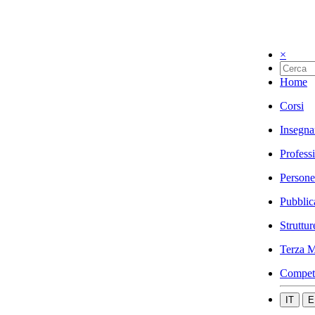
×
Home
Corsi
Insegna
Profess
Persone
Pubblic
Struttur
Terza M
Compet
IT
E