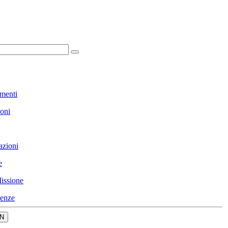
menti
ioni
azioni
e
issione
enze
N