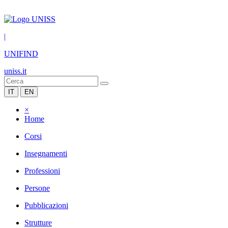
|
UNIFIND
uniss.it
IT
EN
×
Home
Corsi
Insegnamenti
Professioni
Persone
Pubblicazioni
Strutture