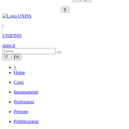
☰
|
UNIFIND
uniss.it
IT
EN
×
Home
Corsi
Insegnamenti
Professioni
Persone
Pubblicazioni