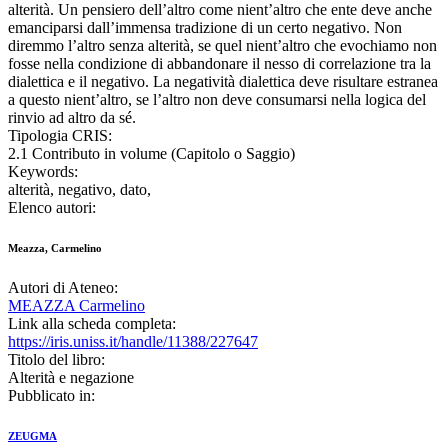
alterità. Un pensiero dell’altro come nient’altro che ente deve anche
emanciparsi dall’immensa tradizione di un certo negativo. Non
diremmo l’altro senza alterità, se quel nient’altro che evochiamo non
fosse nella condizione di abbandonare il nesso di correlazione tra la
dialettica e il negativo. La negatività dialettica deve risultare estranea
a questo nient’altro, se l’altro non deve consumarsi nella logica del
rinvio ad altro da sé.
Tipologia CRIS:
2.1 Contributo in volume (Capitolo o Saggio)
Keywords:
alterità, negativo, dato,
Elenco autori:
Meazza, Carmelino
Autori di Ateneo:
MEAZZA Carmelino
Link alla scheda completa:
https://iris.uniss.it/handle/11388/227647
Titolo del libro:
Alterità e negazione
Pubblicato in:
ZEUGMA