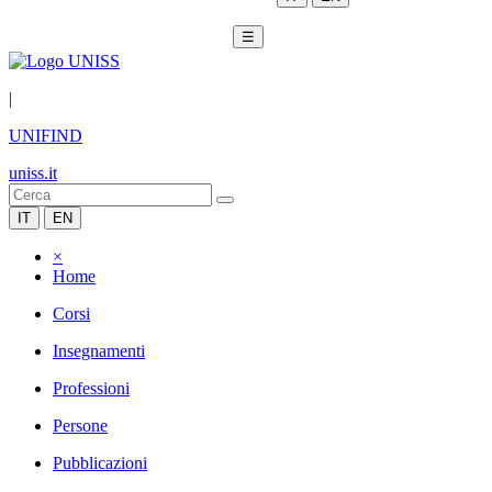
☰
|
UNIFIND
uniss.it
IT
EN
×
Home
Corsi
Insegnamenti
Professioni
Persone
Pubblicazioni