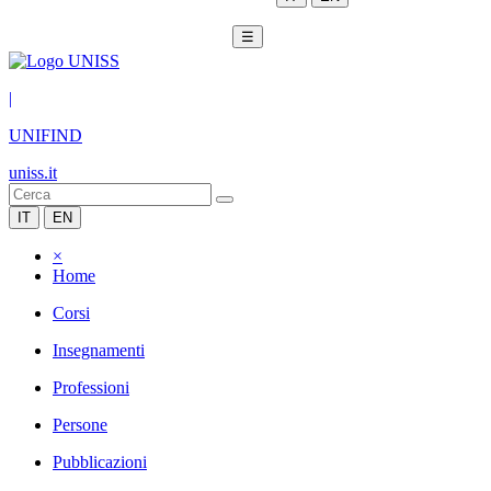
☰
|
UNIFIND
uniss.it
IT
EN
×
Home
Corsi
Insegnamenti
Professioni
Persone
Pubblicazioni