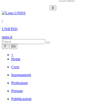
☰
|
UNIFIND
uniss.it
IT
EN
×
Home
Corsi
Insegnamenti
Professioni
Persone
Pubblicazioni