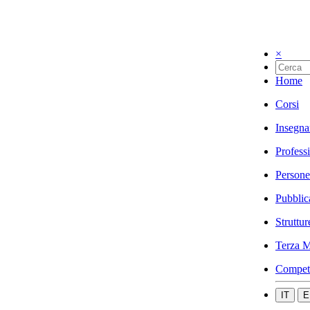
×
Home
Corsi
Insegna
Profess
Persone
Pubblic
Struttur
Terza M
Compet
IT
E