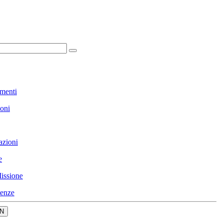
menti
ioni
azioni
e
issione
enze
N