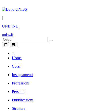
|
UNIFIND
uniss.it
IT
EN
×
Home
Corsi
Insegnamenti
Professioni
Persone
Pubblicazioni
Strutture