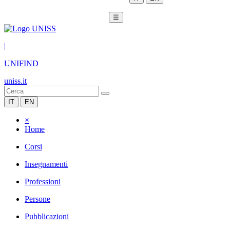
☰
|
UNIFIND
uniss.it
IT
EN
×
Home
Corsi
Insegnamenti
Professioni
Persone
Pubblicazioni