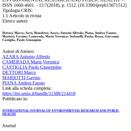
ISSN 1660-4601. - 15:7(2018), p. 1512. [10.3390/ijerph15071512]
Tipologia CRIS:
1.1 Articolo in rivista
Elenco autori:
Dettori, Marco; Arru, Benedetto; Azara, Antonio Alfredo; Piana, Andrea Fausto;
Mariotti, Gavino; Camerada, Maria Veronica; Stefanelli, Paola; Rezza, Giovanni;
Castiglia, Paolo Giuseppino
Autori di Ateneo:
AZARA Antonio Alfredo
CAMERADA Maria Veronica
CASTIGLIA Paolo Giuseppino
DETTORI Marco
MARIOTTI Gavino
PIANA Andrea Fausto
Link alla scheda completa:
https://iris.uniss.it/handle/11388/214418
Pubblicato in:
INTERNATIONAL JOURNAL OF ENVIRONMENTAL RESEARCH AND PUBLIC
HEALTH
Journal