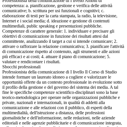
Professionista della comunicazione di I livello Ambiti di
competenza: a. pianificazione, gestione e verifica delle attività
comunicative; b. scrittura per usi funzionali e cognitivi; c.
elaborazione di testi per la carta stampata, la radio, la televisione,
Internet e i social media; d. ideazione e gestione di contenuti
multimediali, public speaking e presentazioni pubbliche.
Competenze di carattere generale: 1. individuare e precisare gli
obiettivi di comunicazione in funzione dei risultati attesi dal
committente, analizzando il target a cui si intende comunicare; 2.
attivare o rafforzare la relazione comunicativa; 3. pianificare l'attività
di comunicazione rispetto al contenuto, agli strumenti e alle azioni
più efficaci e ai costi; 4. attuare il piano di comunicazione; 5.
valutare e rendicontare i risultati.
Sbocchi professionali
Professionista della comunicazione di I livello Il Corso di Studio
intende formare un laureato idoneo a cogliere e valorizzare le
opportunità offerte da un contesto professionale in evoluzione sotto
il profilo della gestione e del governo del sistema dei media. A tal
fine le specifiche competenze scientifico-disciplinari sono la base
teorico-metodologica per operare nelle organizzazioni pubbliche e
private, nazionali e internazionali, in qualità di addetti alla
comunicazione e alle relazioni con il pubblico, di esperti della
multimedialità, dell'istruzione a distanza, delle professioni
giornalistiche e dell'informazione, nelle redazioni, nelle aziende
editoriali e nelle agenzie pubblicitarie e di comunicazione integrata,