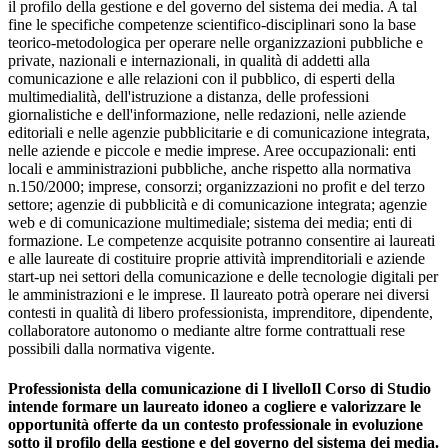
il profilo della gestione e del governo del sistema dei media. A tal
fine le specifiche competenze scientifico-disciplinari sono la base
teorico-metodologica per operare nelle organizzazioni pubbliche e
private, nazionali e internazionali, in qualità di addetti alla
comunicazione e alle relazioni con il pubblico, di esperti della
multimedialità, dell'istruzione a distanza, delle professioni
giornalistiche e dell'informazione, nelle redazioni, nelle aziende
editoriali e nelle agenzie pubblicitarie e di comunicazione integrata,
nelle aziende e piccole e medie imprese. Aree occupazionali: enti
locali e amministrazioni pubbliche, anche rispetto alla normativa
n.150/2000; imprese, consorzi; organizzazioni no profit e del terzo
settore; agenzie di pubblicità e di comunicazione integrata; agenzie
web e di comunicazione multimediale; sistema dei media; enti di
formazione. Le competenze acquisite potranno consentire ai laureati
e alle laureate di costituire proprie attività imprenditoriali e aziende
start-up nei settori della comunicazione e delle tecnologie digitali per
le amministrazioni e le imprese. Il laureato potrà operare nei diversi
contesti in qualità di libero professionista, imprenditore, dipendente,
collaboratore autonomo o mediante altre forme contrattuali rese
possibili dalla normativa vigente.
Professionista della comunicazione di I livelloIl Corso di Studio
intende formare un laureato idoneo a cogliere e valorizzare le
opportunità offerte da un contesto professionale in evoluzione
sotto il profilo della gestione e del governo del sistema dei media.