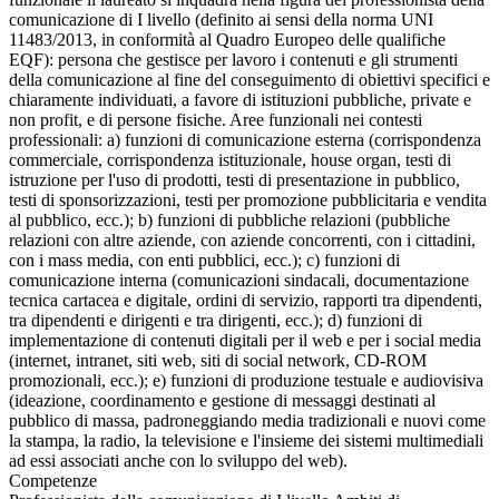
comunicazione di I livello (definito ai sensi della norma UNI
11483/2013, in conformità al Quadro Europeo delle qualifiche
EQF): persona che gestisce per lavoro i contenuti e gli strumenti
della comunicazione al fine del conseguimento di obiettivi specifici e
chiaramente individuati, a favore di istituzioni pubbliche, private e
non profit, e di persone fisiche. Aree funzionali nei contesti
professionali: a) funzioni di comunicazione esterna (corrispondenza
commerciale, corrispondenza istituzionale, house organ, testi di
istruzione per l'uso di prodotti, testi di presentazione in pubblico,
testi di sponsorizzazioni, testi per promozione pubblicitaria e vendita
al pubblico, ecc.); b) funzioni di pubbliche relazioni (pubbliche
relazioni con altre aziende, con aziende concorrenti, con i cittadini,
con i mass media, con enti pubblici, ecc.); c) funzioni di
comunicazione interna (comunicazioni sindacali, documentazione
tecnica cartacea e digitale, ordini di servizio, rapporti tra dipendenti,
tra dipendenti e dirigenti e tra dirigenti, ecc.); d) funzioni di
implementazione di contenuti digitali per il web e per i social media
(internet, intranet, siti web, siti di social network, CD-ROM
promozionali, ecc.); e) funzioni di produzione testuale e audiovisiva
(ideazione, coordinamento e gestione di messaggi destinati al
pubblico di massa, padroneggiando media tradizionali e nuovi come
la stampa, la radio, la televisione e l'insieme dei sistemi multimediali
ad essi associati anche con lo sviluppo del web).
Competenze