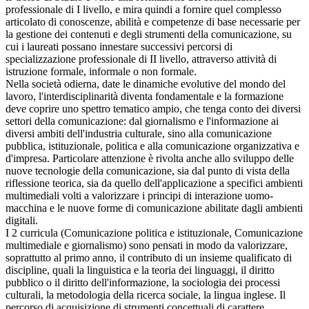
professionale di I livello, e mira quindi a fornire quel complesso
articolato di conoscenze, abilità e competenze di base necessarie per
la gestione dei contenuti e degli strumenti della comunicazione, su
cui i laureati possano innestare successivi percorsi di
specializzazione professionale di II livello, attraverso attività di
istruzione formale, informale o non formale.
Nella società odierna, date le dinamiche evolutive del mondo del
lavoro, l'interdisciplinarità diventa fondamentale e la formazione
deve coprire uno spettro tematico ampio, che tenga conto dei diversi
settori della comunicazione: dal giornalismo e l'informazione ai
diversi ambiti dell'industria culturale, sino alla comunicazione
pubblica, istituzionale, politica e alla comunicazione organizzativa e
d'impresa. Particolare attenzione è rivolta anche allo sviluppo delle
nuove tecnologie della comunicazione, sia dal punto di vista della
riflessione teorica, sia da quello dell'applicazione a specifici ambienti
multimediali volti a valorizzare i principi di interazione uomo-
macchina e le nuove forme di comunicazione abilitate dagli ambienti
digitali.
I 2 curricula (Comunicazione politica e istituzionale, Comunicazione
multimediale e giornalismo) sono pensati in modo da valorizzare,
soprattutto al primo anno, il contributo di un insieme qualificato di
discipline, quali la linguistica e la teoria dei linguaggi, il diritto
pubblico o il diritto dell'informazione, la sociologia dei processi
culturali, la metodologia della ricerca sociale, la lingua inglese. Il
percorso di acquisizione di strumenti concettuali di carattere