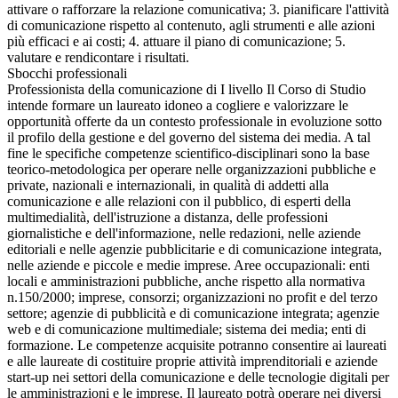
attivare o rafforzare la relazione comunicativa; 3. pianificare l'attività
di comunicazione rispetto al contenuto, agli strumenti e alle azioni
più efficaci e ai costi; 4. attuare il piano di comunicazione; 5.
valutare e rendicontare i risultati.
Sbocchi professionali
Professionista della comunicazione di I livello Il Corso di Studio
intende formare un laureato idoneo a cogliere e valorizzare le
opportunità offerte da un contesto professionale in evoluzione sotto
il profilo della gestione e del governo del sistema dei media. A tal
fine le specifiche competenze scientifico-disciplinari sono la base
teorico-metodologica per operare nelle organizzazioni pubbliche e
private, nazionali e internazionali, in qualità di addetti alla
comunicazione e alle relazioni con il pubblico, di esperti della
multimedialità, dell'istruzione a distanza, delle professioni
giornalistiche e dell'informazione, nelle redazioni, nelle aziende
editoriali e nelle agenzie pubblicitarie e di comunicazione integrata,
nelle aziende e piccole e medie imprese. Aree occupazionali: enti
locali e amministrazioni pubbliche, anche rispetto alla normativa
n.150/2000; imprese, consorzi; organizzazioni no profit e del terzo
settore; agenzie di pubblicità e di comunicazione integrata; agenzie
web e di comunicazione multimediale; sistema dei media; enti di
formazione. Le competenze acquisite potranno consentire ai laureati
e alle laureate di costituire proprie attività imprenditoriali e aziende
start-up nei settori della comunicazione e delle tecnologie digitali per
le amministrazioni e le imprese. Il laureato potrà operare nei diversi