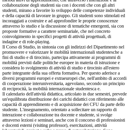
collaborazione degli studenti sia con i docenti che con gli altri
studenti, mirano a favorire lo sviluppo delle competenze individuali
e della capacità di lavorare in gruppo. Gli studenti sono stimolati ed
incoraggiati a costruire e ad approfondire le proprie conoscenze
attraverso lo studio e la discussione di tematiche emergenti, sia con
proposte formative a carattere seminariale, che nel concreto
coinvolgimento in specifici progetti di attività progettuali, di
indagine e di role-playing.
Il Corso di Studio, in sintonia con gli indirizzi del Dipartimento nel
promuovere e valorizzare le mobilità internazionali studentesche a
fini di studio e di tirocinio, partecipa attivamente ai programmi di
mobilità previsti dalle politiche europee in materia di istruzione e
considera lo svolgimento di attività di studio e tirocinio all'estero
parte integrante della sua offerta formativa. Per questo aderisce a
diversi programmi europei e extraeuropei che, nell'ambito di accordi
di cooperazione interuniversitaria, agevolano, secondo un principio
di reciprocità, la mobilità internazionale studentesca e.
Il calendario dell'attività didattica, articolato in due semestri, prevede
un'equilibrata distribuzione dei carichi didattici con riferimento alle
capacità di apprendimento e di acquisizione dei CFU da parte dello
studente. L'insegnamento, orientato a sollecitare un rapporto di
interazione e collaborazione tra docente e studente, si svolge
attraverso lezioni e seminari, anche con il concorso di professionisti
e docenti esterni (visiting professor), esercitazioni, attività