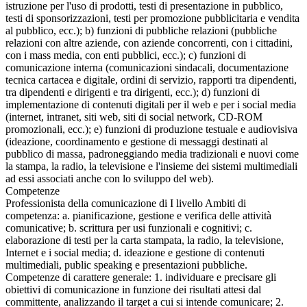
istruzione per l'uso di prodotti, testi di presentazione in pubblico,
testi di sponsorizzazioni, testi per promozione pubblicitaria e vendita
al pubblico, ecc.); b) funzioni di pubbliche relazioni (pubbliche
relazioni con altre aziende, con aziende concorrenti, con i cittadini,
con i mass media, con enti pubblici, ecc.); c) funzioni di
comunicazione interna (comunicazioni sindacali, documentazione
tecnica cartacea e digitale, ordini di servizio, rapporti tra dipendenti,
tra dipendenti e dirigenti e tra dirigenti, ecc.); d) funzioni di
implementazione di contenuti digitali per il web e per i social media
(internet, intranet, siti web, siti di social network, CD-ROM
promozionali, ecc.); e) funzioni di produzione testuale e audiovisiva
(ideazione, coordinamento e gestione di messaggi destinati al
pubblico di massa, padroneggiando media tradizionali e nuovi come
la stampa, la radio, la televisione e l'insieme dei sistemi multimediali
ad essi associati anche con lo sviluppo del web).
Competenze
Professionista della comunicazione di I livello Ambiti di
competenza: a. pianificazione, gestione e verifica delle attività
comunicative; b. scrittura per usi funzionali e cognitivi; c.
elaborazione di testi per la carta stampata, la radio, la televisione,
Internet e i social media; d. ideazione e gestione di contenuti
multimediali, public speaking e presentazioni pubbliche.
Competenze di carattere generale: 1. individuare e precisare gli
obiettivi di comunicazione in funzione dei risultati attesi dal
committente, analizzando il target a cui si intende comunicare; 2.