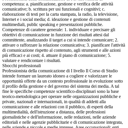
competenza: a. pianificazione, gestione e verifica delle attività
comunicative; b. scrittura per usi funzionali e cognitivi; c.
elaborazione di testi per la carta stampata, la radio, la televisione,
Internet e i social media; d. ideazione e gestione di contenuti
multimediali, public speaking e presentazioni pubbliche.
Competenze di carattere generale: 1. individuare e precisare gli
obiettivi di comunicazione in funzione dei risultati attesi dal
committente, analizzando il target a cui si intende comunicare; 2.
attivare o rafforzare la relazione comunicativa; 3. pianificare l'attività
di comunicazione rispetto al contenuto, agli strumenti e alle azioni
più efficaci e ai costi; 4. attuare il piano di comunicazione; 5.
valutare e rendicontare i risultati.
Sbocchi professionali
Professionista della comunicazione di I livello Il Corso di Studio
intende formare un laureato idoneo a cogliere e valorizzare le
opportunità offerte da un contesto professionale in evoluzione sotto
il profilo della gestione e del governo del sistema dei media. A tal
fine le specifiche competenze scientifico-disciplinari sono la base
teorico-metodologica per operare nelle organizzazioni pubbliche e
private, nazionali e internazionali, in qualità di addetti alla
comunicazione e alle relazioni con il pubblico, di esperti della
multimedialità, dell'istruzione a distanza, delle professioni
giornalistiche e dell'informazione, nelle redazioni, nelle aziende
editoriali e nelle agenzie pubblicitarie e di comunicazione integrata,
nelle aziende e piccole e medie imprese. Aree occupazionali: enti