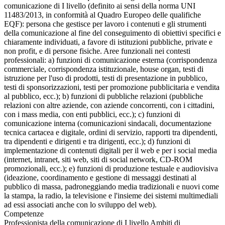
comunicazione di I livello (definito ai sensi della norma UNI
11483/2013, in conformità al Quadro Europeo delle qualifiche
EQF): persona che gestisce per lavoro i contenuti e gli strumenti
della comunicazione al fine del conseguimento di obiettivi specifici e
chiaramente individuati, a favore di istituzioni pubbliche, private e
non profit, e di persone fisiche. Aree funzionali nei contesti
professionali: a) funzioni di comunicazione esterna (corrispondenza
commerciale, corrispondenza istituzionale, house organ, testi di
istruzione per l'uso di prodotti, testi di presentazione in pubblico,
testi di sponsorizzazioni, testi per promozione pubblicitaria e vendita
al pubblico, ecc.); b) funzioni di pubbliche relazioni (pubbliche
relazioni con altre aziende, con aziende concorrenti, con i cittadini,
con i mass media, con enti pubblici, ecc.); c) funzioni di
comunicazione interna (comunicazioni sindacali, documentazione
tecnica cartacea e digitale, ordini di servizio, rapporti tra dipendenti,
tra dipendenti e dirigenti e tra dirigenti, ecc.); d) funzioni di
implementazione di contenuti digitali per il web e per i social media
(internet, intranet, siti web, siti di social network, CD-ROM
promozionali, ecc.); e) funzioni di produzione testuale e audiovisiva
(ideazione, coordinamento e gestione di messaggi destinati al
pubblico di massa, padroneggiando media tradizionali e nuovi come
la stampa, la radio, la televisione e l'insieme dei sistemi multimediali
ad essi associati anche con lo sviluppo del web).
Competenze
Professionista della comunicazione di I livello Ambiti di