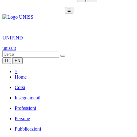
☰
|
UNIFIND
uniss.it
IT
EN
×
Home
Corsi
Insegnamenti
Professioni
Persone
Pubblicazioni