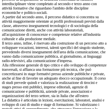
interdisciplinare viene completato al secondo e terzo anno con
attività formative che riguardano l'ambito delle discipline
economiche e politico-sociali.
A partire dal secondo anno, il percorso didattico si concentra su
attività maggiormente orientate ai profili professionali previsti dalla
classe, attraverso insegnamenti tecnologici e di sociologia della
comunicazione diretti, anche con attività laboratoriali,
all'acquisizione di conoscenze e competenze relative all'industria
culturale e alla produzione mediale.
Il terzo anno, infine, è riservato alla costruzione di un percorso atto a
sviluppare vocazioni, interessi, talenti specifici del singolo studente,
prevedendo diversi insegnamenti dell'area della comunicazione, che
vanno dalla comunicazione pubblica, al giornalismo, ai linguaggi
radio-televisivi, alla comunicazione d'impresa.
Alla riflessione generale di tipo critico e allo sviluppo di competenze
trasversali, si affianca una formazione più tecnica, che può
concretizzarsi in stage formativi presso aziende pubbliche e private,
anche al fine di favorire un adeguato sbocco occupazionale. Il corso
di studi prevede quindi e valorizza la realizzazione di tirocini e
stages presso enti pubblici, imprese editoriali, agenzie di
comunicazione e pubblicità, aziende private, associazioni e
organizzazioni del terzo settore, sia in Italia che all'estero
La didattica è articolata in lezioni, esercitazioni, laboratori, analisi e
sviluppo di casi di studio e stage di formazione. Si valorizzano i
metodi attivi di apprendimento, che attraverso l'interazione e la