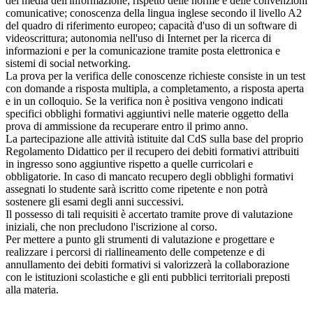
dei media dell'informazione; rispetto delle norme e delle convenzioni
comunicative; conoscenza della lingua inglese secondo il livello A2
del quadro di riferimento europeo; capacità d'uso di un software di
videoscrittura; autonomia nell'uso di Internet per la ricerca di
informazioni e per la comunicazione tramite posta elettronica e
sistemi di social networking.
La prova per la verifica delle conoscenze richieste consiste in un test
con domande a risposta multipla, a completamento, a risposta aperta
e in un colloquio. Se la verifica non è positiva vengono indicati
specifici obblighi formativi aggiuntivi nelle materie oggetto della
prova di ammissione da recuperare entro il primo anno.
La partecipazione alle attività istituite dal CdS sulla base del proprio
Regolamento Didattico per il recupero dei debiti formativi attribuiti
in ingresso sono aggiuntive rispetto a quelle curricolari e
obbligatorie. In caso di mancato recupero degli obblighi formativi
assegnati lo studente sarà iscritto come ripetente e non potrà
sostenere gli esami degli anni successivi.
Il possesso di tali requisiti è accertato tramite prove di valutazione
iniziali, che non precludono l'iscrizione al corso.
Per mettere a punto gli strumenti di valutazione e progettare e
realizzare i percorsi di riallineamento delle competenze e di
annullamento dei debiti formativi si valorizzerà la collaborazione
con le istituzioni scolastiche e gli enti pubblici territoriali preposti
alla materia.