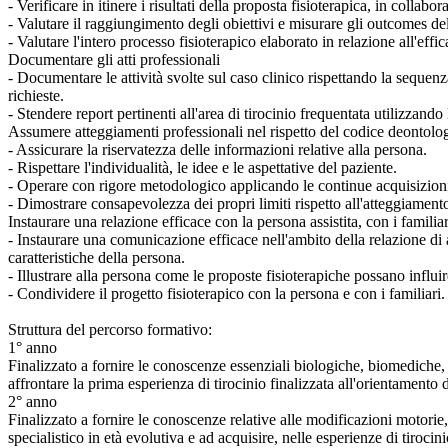
- Verificare in itinere i risultati della proposta fisioterapica, in collabor
- Valutare il raggiungimento degli obiettivi e misurare gli outcomes del
- Valutare l'intero processo fisioterapico elaborato in relazione all'efficac
Documentare gli atti professionali
- Documentare le attività svolte sul caso clinico rispettando la sequenz
richieste.
- Stendere report pertinenti all'area di tirocinio frequentata utilizzando 
Assumere atteggiamenti professionali nel rispetto del codice deontolo
- Assicurare la riservatezza delle informazioni relative alla persona.
- Rispettare l'individualità, le idee e le aspettative del paziente.
- Operare con rigore metodologico applicando le continue acquisizion
- Dimostrare consapevolezza dei propri limiti rispetto all'atteggiament
Instaurare una relazione efficace con la persona assistita, con i familiar
- Instaurare una comunicazione efficace nell'ambito della relazione d
caratteristiche della persona.
- Illustrare alla persona come le proposte fisioterapiche possano influire
- Condividere il progetto fisioterapico con la persona e con i familiari.
Struttura del percorso formativo:
1° anno
Finalizzato a fornire le conoscenze essenziali biologiche, biomediche,
affrontare la prima esperienza di tirocinio finalizzata all'orientamento 
2° anno
Finalizzato a fornire le conoscenze relative alle modificazioni motori
specialistico in età evolutiva e ad acquisire, nelle esperienze di tirocini