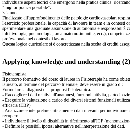
individuare aspetti teorici che emergono nella pratica clinica, ricercan
"miglior pratica possibile".
3° anno
Finalizzato all'approfondimento delle patologie cardiovascolari respir
l'esercizio professionale, la capacità di lavorare in team e in contesti 
sperimentare una graduale assunzione di autonomia e responsabilità con l
infettivologia, pneumologia, area materno-infantile, ecc.); competenze
professionale nei contesti di lavoro.
Questa logica curriculare si è concretizzata nella scelta di crediti ass
Applying knowledge and understanding (2
Fisioterapista
Il percorso formativo del corso di laurea in Fisioterapia ha come obietti
laureato, al termine del percorso triennale, deve essere in grado di:
Formulare la diagnosi e la prognosi fisioterapica.
- Raccogliere i dati relativi all'anamnesi, funzioni, attività, partecipazi
- Eseguire la valutazione a carico dei diversi sistemi funzionali utiliz
efficacia (EBP).
- Analizzare e interpretare criticamente i dati rilevanti per individuar
recupero.
- Individuare il livello di disabilità in riferimento all'ICF (menomazion
- Definire le possibili ipotesi alternative nell'interpretazione dei dati.