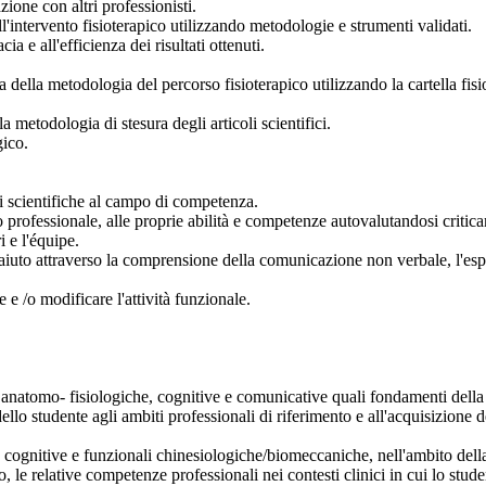
azione con altri professionisti.
l'intervento fisioterapico utilizzando metodologie e strumenti validati.
ia e all'efficienza dei risultati ottenuti.
a della metodologia del percorso fisioterapico utilizzando la cartella fis
la metodologia di stesura degli articoli scientifici.
gico.
i scientifiche al campo di competenza.
o professionale, alle proprie abilità e competenze autovalutandosi critic
i e l'équipe.
i aiuto attraverso la comprensione della comunicazione non verbale, l'e
 e /o modificare l'attività funzionale.
 anatomo- fisiologiche, cognitive e comunicative quali fondamenti della 
dello studente agli ambiti professionali di riferimento e all'acquisizione
e, cognitive e funzionali chinesiologiche/biomeccaniche, nell'ambito dell
o, le relative competenze professionali nei contesti clinici in cui lo stude