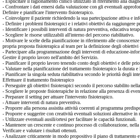
- Esplicitare il ragionamento clinico utilizzato in riferimento alla diagn
- Confrontare i dati emersi dalla valutazione con gli eventuali approfon
Definire e pianificare l'intervento fisioterapico.
- Coinvolgere il paziente richiedendo la sua partecipazione attiva e in
- Definire i problemi fisioterapici e i relativi obiettivi da raggiungere
- Identificare i possibili interventi di natura preventiva, educativa terap
- Scegliere le risorse utilizzabili all'interno del percorso riabilitativo.
- Motivare le scelte della pianificazione in riferimento alle conoscenze 
propria proposta fisioterapica al team per la definizione degli obiettivi 
- Partecipare alla programmazione degli interventi di educazione-informa
Gestire il proprio lavoro nell'ambito del Servizio.
- Pianificare il proprio lavoro tenendo conto degli obiettivi e delle prio
- Valutare nella pianificazione del trattamento fisioterapico la durata e 
- Pianificare la singola seduta riabilitativa secondo le priorità degli in
Effettuare il trattamento fisioterapico
- Perseguire gli obiettivi fisioterapici secondo il percorso stabilito ne
- Scegliere le proposte fisioterapiche in relazione alla presenza di even
- Preparare il setting per attuare l'intervento fisioterapico.
- Attuare interventi di natura preventiva.
- Proporre alla persona assistita attività coerenti al programma predisp
- Proporre e suggerire con creatività eventuali soluzioni alternative in re
- Utilizzare eventuali ausili/ortesi per facilitare le capacità funzionali.
- Mantenere un crescente e continuo processo di collaborazione, nella p
Verificare e valutare i risultati ottenuti.
- Analizzare criticamente in modo propositivo il piano di trattamento e l