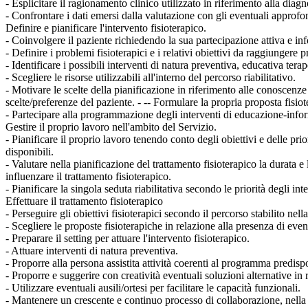
- Esplicitare il ragionamento clinico utilizzato in riferimento alla diagn
- Confrontare i dati emersi dalla valutazione con gli eventuali approfon
Definire e pianificare l'intervento fisioterapico.
- Coinvolgere il paziente richiedendo la sua partecipazione attiva e in
- Definire i problemi fisioterapici e i relativi obiettivi da raggiungere
- Identificare i possibili interventi di natura preventiva, educativa terap
- Scegliere le risorse utilizzabili all'interno del percorso riabilitativo.
- Motivare le scelte della pianificazione in riferimento alle conoscenze 
scelte/preferenze del paziente. - -- Formulare la propria proposta fisiote
- Partecipare alla programmazione degli interventi di educazione-informa
Gestire il proprio lavoro nell'ambito del Servizio.
- Pianificare il proprio lavoro tenendo conto degli obiettivi e delle prio
disponibili.
- Valutare nella pianificazione del trattamento fisioterapico la durata e 
influenzare il trattamento fisioterapico.
- Pianificare la singola seduta riabilitativa secondo le priorità degli in
Effettuare il trattamento fisioterapico
- Perseguire gli obiettivi fisioterapici secondo il percorso stabilito ne
- Scegliere le proposte fisioterapiche in relazione alla presenza di even
- Preparare il setting per attuare l'intervento fisioterapico.
- Attuare interventi di natura preventiva.
- Proporre alla persona assistita attività coerenti al programma predisp
- Proporre e suggerire con creatività eventuali soluzioni alternative in re
- Utilizzare eventuali ausili/ortesi per facilitare le capacità funzionali.
- Mantenere un crescente e continuo processo di collaborazione, nella p