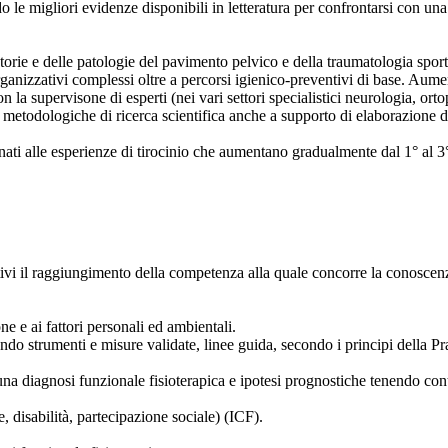
do le migliori evidenze disponibili in letteratura per confrontarsi con un
atorie e delle patologie del pavimento pelvico e della traumatologia spo
organizzativi complessi oltre a percorsi igienico-preventivi di base. Aume
a supervisone di esperti (nei vari settori specialistici neurologia, orto
 metodologiche di ricerca scientifica anche a supporto di elaborazione d
egnati alle esperienze di tirocinio che aumentano gradualmente dal 1° al 3
)
vi il raggiungimento della competenza alla quale concorre la conoscenza (s
one e ai fattori personali ed ambientali.
zando strumenti e misure validate, linee guida, secondo i principi della Pr
e una diagnosi funzionale fisioterapica e ipotesi prognostiche tenendo con
e, disabilità, partecipazione sociale) (ICF).