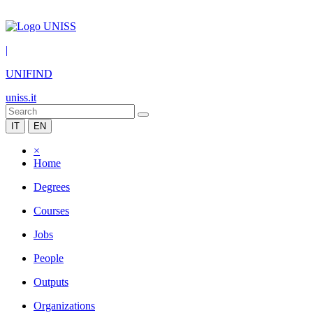
|
UNIFIND
uniss.it
IT
EN
×
Home
Degrees
Courses
Jobs
People
Outputs
Organizations