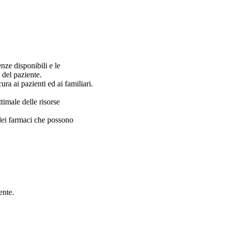
enze disponibili e le
o del paziente.
ra ai pazienti ed ai familiari.
ttimale delle risorse
i dei farmaci che possono
ente.