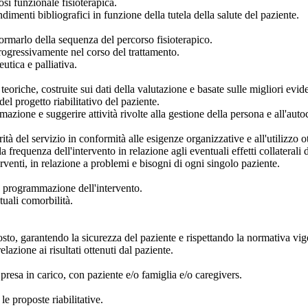
osi funzionale fisioterapica.
dimenti bibliografici in funzione della tutela della salute del paziente.
formarlo della sequenza del percorso fisioterapico.
 progressivamente nel corso del trattamento.
eutica e palliativa.
teoriche, costruite sui dati della valutazione e basate sulle migliori evid
del progetto riabilitativo del paziente.
zione e suggerire attività rivolte alla gestione della persona e all'autocu
rità del servizio in conformità alle esigenze organizzative e all'utilizzo ot
la frequenza dell'intervento in relazione agli eventuali effetti collateral
terventi, in relazione a problemi e bisogni di ogni singolo paziente.
lla programmazione dell'intervento.
tuali comorbilità.
osto, garantendo la sicurezza del paziente e rispettando la normativa vig
lazione ai risultati ottenuti dal paziente.
resa in carico, con paziente e/o famiglia e/o caregivers.
e proposte riabilitative.