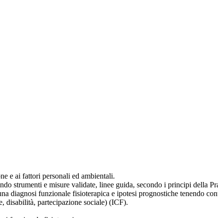
one e ai fattori personali ed ambientali.
zando strumenti e misure validate, linee guida, secondo i principi della P
e una diagnosi funzionale fisioterapica e ipotesi prognostiche tenendo con
e, disabilità, partecipazione sociale) (ICF).