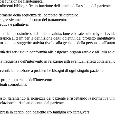
osi funzionale fisioterapica.
dimenti bibliografici in funzione della tutela della salute del paziente.
formarlo della sequenza del percorso fisioterapico.
 progressivamente nel corso del trattamento.
eutica e palliativa.
teoriche, costruite sui dati della valutazione e basate sulle migliori evid
rapica al team per la definizione degli obiettivi del progetto riabilitativ
zione e suggerire attività rivolte alla gestione della persona e all'autocu
rità del servizio in conformità alle esigenze organizzative e all'utilizzo o
la frequenza dell'intervento in relazione agli eventuali effetti collateral
terventi, in relazione a problemi e bisogni di ogni singolo paziente.
lla programmazione dell'intervento.
tuali comorbilità.
osto, garantendo la sicurezza del paziente e rispettando la normativa vig
lazione ai risultati ottenuti dal paziente.
resa in carico, con paziente e/o famiglia e/o caregivers.