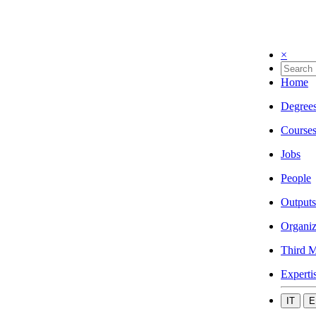
×
Home
Degree
Course
Jobs
People
Outputs
Organiz
Third M
Experti
IT
E