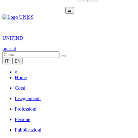
☰
|
UNIFIND
uniss.it
IT
EN
×
Home
Corsi
Insegnamenti
Professioni
Persone
Pubblicazioni