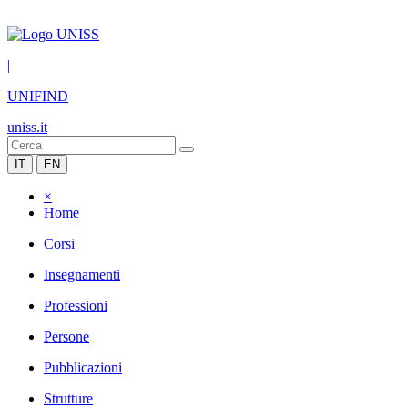
|
UNIFIND
uniss.it
IT
EN
×
Home
Corsi
Insegnamenti
Professioni
Persone
Pubblicazioni
Strutture