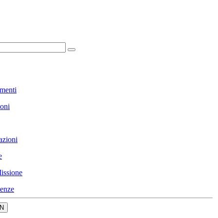
menti
ioni
azioni
e
issione
enze
N