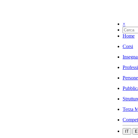
×
Home
Corsi
Insegna
Profess
Persone
Pubblic
Struttur
Terza M
Compet
IT
E