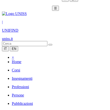
☰
|
UNIFIND
uniss.it
IT
EN
×
Home
Corsi
Insegnamenti
Professioni
Persone
Pubblicazioni