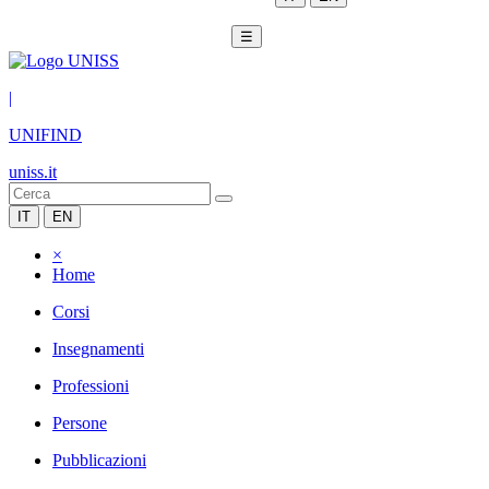
☰
|
UNIFIND
uniss.it
IT
EN
×
Home
Corsi
Insegnamenti
Professioni
Persone
Pubblicazioni