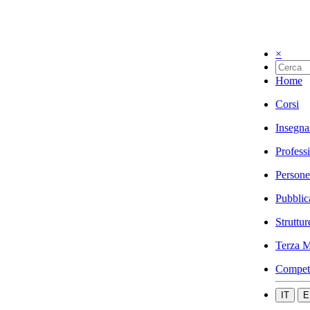
×
Home
Corsi
Insegna
Profess
Persone
Pubblic
Struttur
Terza M
Compet
IT
E