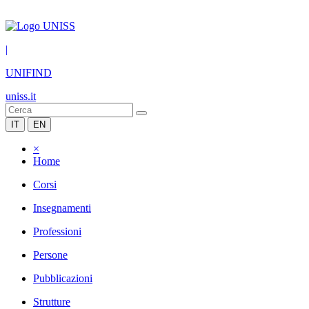
|
UNIFIND
uniss.it
IT
EN
×
Home
Corsi
Insegnamenti
Professioni
Persone
Pubblicazioni
Strutture