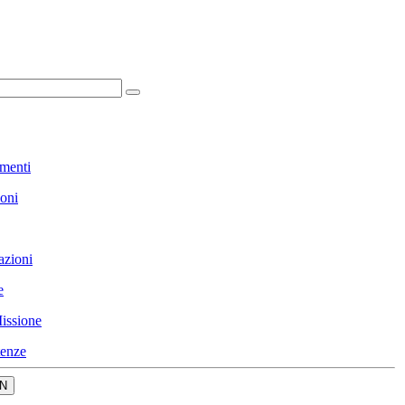
menti
ioni
azioni
e
issione
enze
N