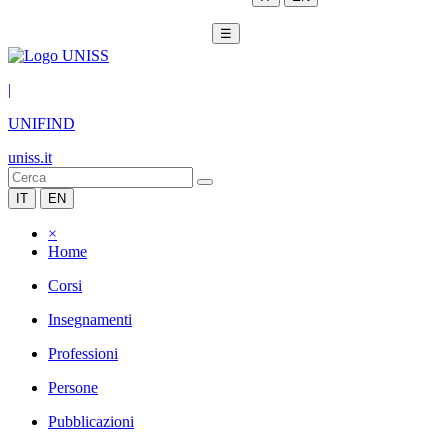
☰
|
UNIFIND
uniss.it
IT
EN
×
Home
Corsi
Insegnamenti
Professioni
Persone
Pubblicazioni