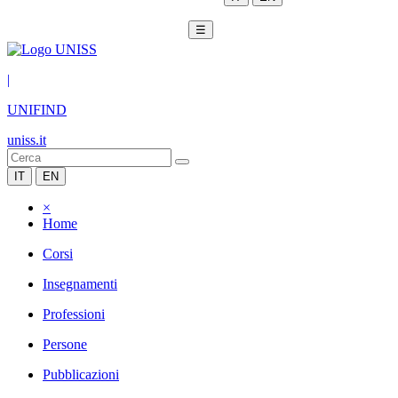
☰
|
UNIFIND
uniss.it
IT
EN
×
Home
Corsi
Insegnamenti
Professioni
Persone
Pubblicazioni