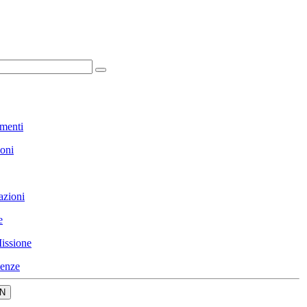
menti
ioni
azioni
e
issione
enze
N