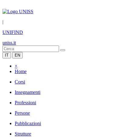
|
UNIFIND
uniss.it
IT
EN
×
Home
Corsi
Insegnamenti
Professioni
Persone
Pubblicazioni
Strutture