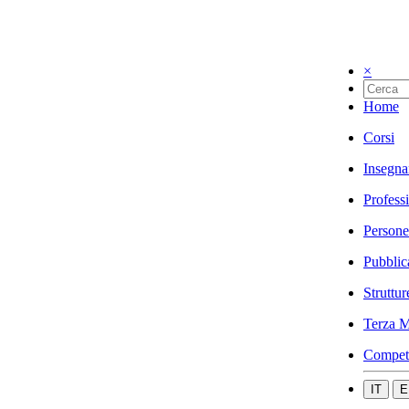
×
Home
Corsi
Insegna
Profess
Persone
Pubblic
Struttur
Terza M
Compet
IT
E