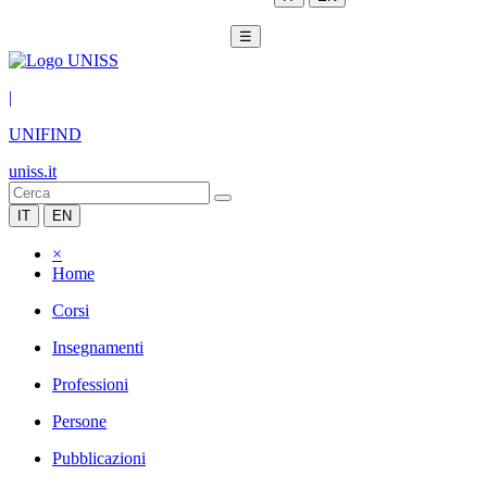
☰
|
UNIFIND
uniss.it
IT
EN
×
Home
Corsi
Insegnamenti
Professioni
Persone
Pubblicazioni