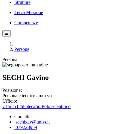
Strutture
Terza Missione
Competenze
☰
Persone
Persona
SECHI Gavino
Posizione:
Personale tecnico amm.vo
Ufficio:
Ufficio bibliotecario Polo scientifico
Contatti
sechigav@uniss.it
079228959