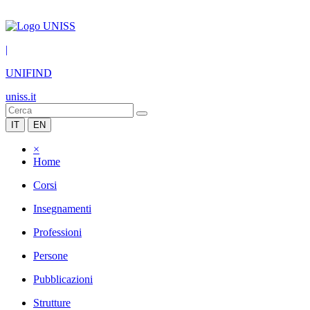
|
UNIFIND
uniss.it
IT
EN
×
Home
Corsi
Insegnamenti
Professioni
Persone
Pubblicazioni
Strutture