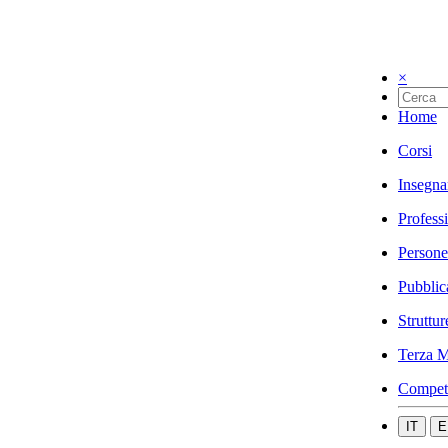
×
Home
Corsi
Insegna
Profess
Persone
Pubblic
Struttur
Terza M
Compet
IT
E