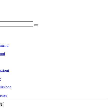
menti
ioni
azioni
e
issione
enze
N